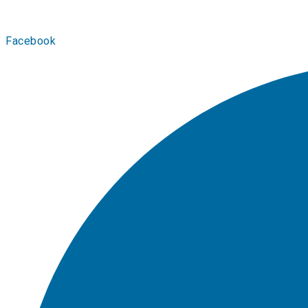
Facebook