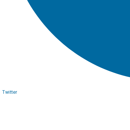
Twitter