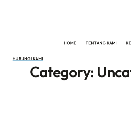
HOME
TENTANG KAMI
K
HUBUNGI KAMI
Category:
Unca